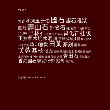
TAGS
國石
國石雅聚
和闐玉
善伯
博古
壽山石
外省石
圓雕
姓名章
小篆
巧色
巴林石
杜陵
昌化石
巴林
微雕
新星茶莊
正方章
水坑
水洞
淺浮雕
焯印拙習
焯印採訪
田黃
篆刻
焯印雅聚
素章
焯印文著
線雕
芙蓉
荔枝
薄意
薄意雕濃情
藍星
蘋果日報
螭的
青田石
來源傳說
褸空雕
透雕
鍊雕
開絲
青田
香江藝林
香港國石鑒賞研究協會
高浮雕
我們的 FACEBOOK